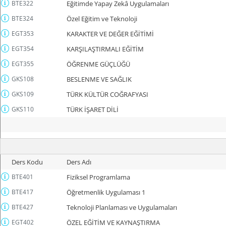
BTE322
Eğitimde Yapay Zekâ Uygulamaları
BTE324
Özel Eğitim ve Teknoloji
EGT353
KARAKTER VE DEĞER EĞİTİMİ
EGT354
KARŞILAŞTIRMALI EĞİTİM
EGT355
ÖĞRENME GÜÇLÜĞÜ
GKS108
BESLENME VE SAĞLIK
GKS109
TÜRK KÜLTÜR COĞRAFYASI
GKS110
TÜRK İŞARET DİLİ
Ders Kodu
Ders Adı
BTE401
Fiziksel Programlama
BTE417
Öğretmenlik Uygulaması 1
BTE427
Teknoloji Planlaması ve Uygulamaları
EGT402
ÖZEL EĞİTİM VE KAYNAŞTIRMA