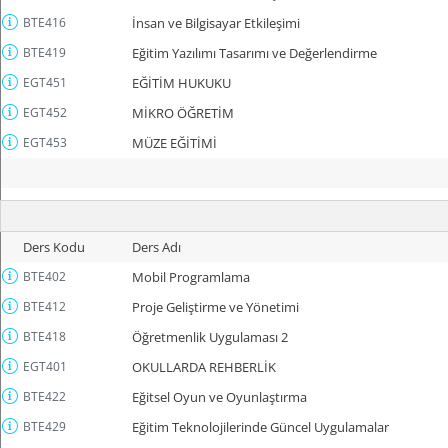
BTE416
İnsan ve Bilgisayar Etkileşimi
BTE419
Eğitim Yazılımı Tasarımı ve Değerlendirme
EGT451
EĞİTİM HUKUKU
EGT452
MİKRO ÖĞRETİM
EGT453
MÜZE EĞİTİMİ
Ders Kodu
Ders Adı
BTE402
Mobil Programlama
BTE412
Proje Geliştirme ve Yönetimi
BTE418
Öğretmenlik Uygulaması 2
EGT401
OKULLARDA REHBERLİK
BTE422
Eğitsel Oyun ve Oyunlaştırma
BTE429
Eğitim Teknolojilerinde Güncel Uygulamalar