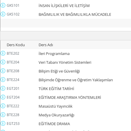
GKS101
İNSAN İLİŞKİLERİ VE İLETİŞİM
GKS102
BAĞIMLILIK VE BAĞIMLILIKLA MÜCADELE
Ders Kodu
Ders Adı
BTE202
İleri Programlama
BTE204
Veri Tabanı Yönetim Sistemleri
BTE208
Bilişim Etiği ve Güvenliği
BTE224
Bilişimde Öğrenme ve Öğretim Yaklaşımları
EGT201
TÜRK EĞİTİM TARİHİ
EGT204
EĞİTİMDE ARAŞTIRMA YÖNTEMLERİ
BTE222
Masaüstü Yayıncılık
BTE228
Medya Okuryazarlığı
EGT253
EĞİTİMDE DRAMA