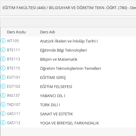
EĞİTİM FAKÜLTESİ (440) / BİLGİSAYAR VE ÖĞRETİM TEKN. ÖĞRT. (780) - Der
Ders Kodu
Ders Adı
AİT105
Atatürk İlkeleri ve İnkılâp Tarihi I
BTE111
Eğitimde Bilgi Teknolojileri
BTE113
Bilişim ve Matematik
BTE115
Öğretim Teknolojilerinin Temelleri
EGT101
EĞİTİME GİRİŞ
EGT102
EĞİTİM FELSEFESİ
İNG137
YABANCI DİL I
TKD107
TÜRK DİLİ I
GKS111
SANAT VE ESTETİK
GKS112
YOGA VE BİREYSEL FARKINDALIK