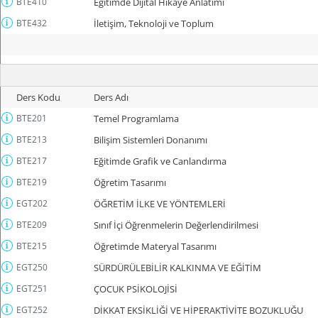
BTE410
Eğitimde Dijital Hikaye Anlatımı
BTE432
İletişim, Teknoloji ve Toplum
Ders Kodu
Ders Adı
BTE201
Temel Programlama
BTE213
Bilişim Sistemleri Donanımı
BTE217
Eğitimde Grafik ve Canlandırma
BTE219
Öğretim Tasarımı
EGT202
ÖĞRETİM İLKE VE YÖNTEMLERİ
BTE209
Sınıf İçi Öğrenmelerin Değerlendirilmesi
BTE215
Öğretimde Materyal Tasarımı
EGT250
SÜRDÜRÜLEBİLİR KALKINMA VE EĞİTİM
EGT251
ÇOCUK PSİKOLOJİSİ
EGT252
DİKKAT EKSİKLİĞİ VE HİPERAKTİVİTE BOZUKLUĞU