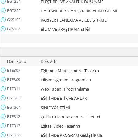
EGT254
ELEŞTİREL VE ANALİTİK DÜŞÜNME
EGT255
HASTANEDE YATAN ÇOCUKLARIN EĞİTİMİ
GKS103
KARİYER PLANLAMA VE GELİŞTİRME
GKS104
BİLİM VE ARAŞTIRMA ETİĞİ
Ders Kodu
Ders Adı
BTE307
Eğitimde Modelleme ve Tasarım
BTE309
Bilişim Öğretim Programları
BTE311
Web Tabanlı Programlama
EGT303
EĞİTİMDE ETİK VE AHLAK
EGT304
SINIF YÖNETİMİ
BTE312
Çoklu Ortam Tasarımı ve Üretimi
BTE313
Eğitsel Video Tasarımı
EGT350
EĞİTİMDE PROGRAM GELİŞTİRME