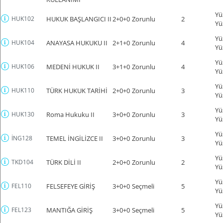
Yü
HUK102
HUKUK BAŞLANGICI II
2+0+0
Zorunlu
2
Yü
Yü
HUK104
ANAYASA HUKUKU II
2+1+0
Zorunlu
4
Yü
Yü
HUK106
MEDENİ HUKUK II
3+1+0
Zorunlu
4
Yü
Yü
HUK110
TÜRK HUKUK TARİHİ
2+0+0
Zorunlu
3
Yü
Yü
HUK130
Roma Hukuku II
3+0+0
Zorunlu
3
Yü
Yü
İNG128
TEMEL İNGİLİZCE II
3+0+0
Zorunlu
3
Yü
Yü
TKD104
TÜRK DİLİ II
2+0+0
Zorunlu
2
Yü
Yü
FEL110
FELSEFEYE GİRİŞ
3+0+0
Seçmeli
5
Yü
Yü
FEL123
MANTIĞA GİRİŞ
3+0+0
Seçmeli
5
Yü