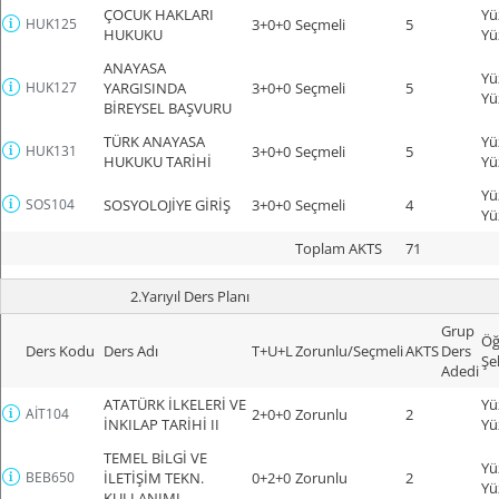
ÇOCUK HAKLARI
Yü
HUK125
3+0+0
Seçmeli
5
HUKUKU
Yü
ANAYASA
Yü
HUK127
YARGISINDA
3+0+0
Seçmeli
5
Yü
BİREYSEL BAŞVURU
TÜRK ANAYASA
Yü
HUK131
3+0+0
Seçmeli
5
HUKUKU TARİHİ
Yü
Yü
SOS104
SOSYOLOJİYE GİRİŞ
3+0+0
Seçmeli
4
Yü
Toplam AKTS
71
2.Yarıyıl Ders Planı
Grup
Öğ
Ders Kodu
Ders Adı
T+U+L
Zorunlu/Seçmeli
AKTS
Ders
Şe
Adedi
ATATÜRK İLKELERİ VE
Yü
AİT104
2+0+0
Zorunlu
2
İNKILAP TARİHİ II
Yü
TEMEL BİLGİ VE
Yü
BEB650
İLETİŞİM TEKN.
0+2+0
Zorunlu
2
Yü
KULLANIMI