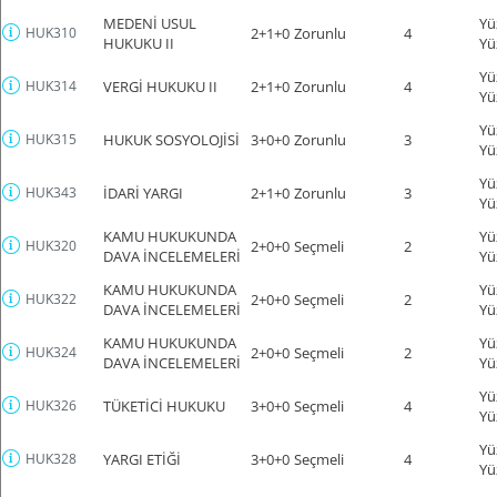
MEDENİ USUL
Yü
HUK310
2+1+0
Zorunlu
4
HUKUKU II
Yü
Yü
HUK314
VERGİ HUKUKU II
2+1+0
Zorunlu
4
Yü
Yü
HUK315
HUKUK SOSYOLOJİSİ
3+0+0
Zorunlu
3
Yü
Yü
HUK343
İDARİ YARGI
2+1+0
Zorunlu
3
Yü
KAMU HUKUKUNDA
Yü
HUK320
2+0+0
Seçmeli
2
DAVA İNCELEMELERİ
Yü
KAMU HUKUKUNDA
Yü
HUK322
2+0+0
Seçmeli
2
DAVA İNCELEMELERİ
Yü
KAMU HUKUKUNDA
Yü
HUK324
2+0+0
Seçmeli
2
DAVA İNCELEMELERİ
Yü
Yü
HUK326
TÜKETİCİ HUKUKU
3+0+0
Seçmeli
4
Yü
Yü
HUK328
YARGI ETİĞİ
3+0+0
Seçmeli
4
Yü