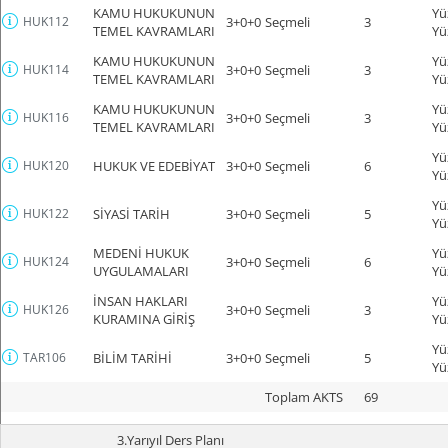
KAMU HUKUKUNUN
Yü
HUK112
3+0+0
Seçmeli
3
TEMEL KAVRAMLARI
Yü
KAMU HUKUKUNUN
Yü
HUK114
3+0+0
Seçmeli
3
TEMEL KAVRAMLARI
Yü
KAMU HUKUKUNUN
Yü
HUK116
3+0+0
Seçmeli
3
TEMEL KAVRAMLARI
Yü
Yü
HUK120
HUKUK VE EDEBİYAT
3+0+0
Seçmeli
6
Yü
Yü
HUK122
SİYASİ TARİH
3+0+0
Seçmeli
5
Yü
MEDENİ HUKUK
Yü
HUK124
3+0+0
Seçmeli
6
UYGULAMALARI
Yü
İNSAN HAKLARI
Yü
HUK126
3+0+0
Seçmeli
3
KURAMINA GİRİŞ
Yü
Yü
TAR106
BİLİM TARİHİ
3+0+0
Seçmeli
5
Yü
Toplam AKTS
69
3.Yarıyıl Ders Planı