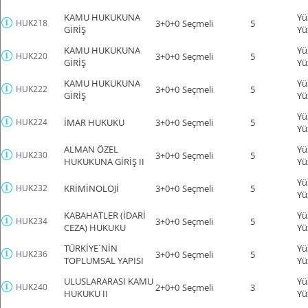
KAMU HUKUKUNA
Yü
HUK218
3+0+0
Seçmeli
5
GİRİŞ
Yü
KAMU HUKUKUNA
Yü
HUK220
3+0+0
Seçmeli
5
GİRİŞ
Yü
KAMU HUKUKUNA
Yü
HUK222
3+0+0
Seçmeli
5
GİRİŞ
Yü
Yü
HUK224
İMAR HUKUKU
3+0+0
Seçmeli
5
Yü
ALMAN ÖZEL
Yü
HUK230
3+0+0
Seçmeli
5
HUKUKUNA GİRİŞ II
Yü
Yü
HUK232
KRİMİNOLOJİ
3+0+0
Seçmeli
5
Yü
KABAHATLER (İDARİ
Yü
HUK234
3+0+0
Seçmeli
5
CEZA) HUKUKU
Yü
TÜRKİYE`NİN
Yü
HUK236
3+0+0
Seçmeli
5
TOPLUMSAL YAPISI
Yü
ULUSLARARASI KAMU
Yü
HUK240
2+0+0
Seçmeli
3
HUKUKU II
Yü