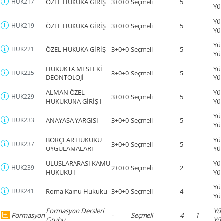
HUK217
ÖZEL HUKUKA GİRİŞ
3+0+0
Seçmeli
5
Yü
Yü
HUK219
ÖZEL HUKUKA GİRİŞ
3+0+0
Seçmeli
5
Yü
Yü
HUK221
ÖZEL HUKUKA GİRİŞ
3+0+0
Seçmeli
5
Yü
HUKUKTA MESLEKİ
Yü
HUK225
3+0+0
Seçmeli
5
DEONTOLOJİ
Yü
ALMAN ÖZEL
Yü
HUK229
3+0+0
Seçmeli
5
HUKUKUNA GİRİŞ I
Yü
Yü
HUK233
ANAYASA YARGISI
3+0+0
Seçmeli
5
Yü
BORÇLAR HUKUKU
Yü
HUK237
3+0+0
Seçmeli
5
UYGULAMALARI
Yü
ULUSLARARASI KAMU
Yü
HUK239
2+0+0
Seçmeli
2
HUKUKU I
Yü
Yü
HUK241
Roma Kamu Hukuku
3+0+0
Seçmeli
4
Yü
Formasyon Dersleri
Yü
Formasyon
-
Seçmeli
4
1
Grubu
Yü