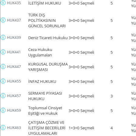
Yü
HUK435
İLETİŞİM HUKUKU
3+0+0
Seçmeli
5
Yü
TÜRK DIŞ
Yü
HUK437
POLİTİKASININ
3+0+0
Seçmeli
5
Yü
GÜNCEL SORUNLARI
Yü
HUK439
Deniz Ticareti Hukuku
3+0+0
Seçmeli
5
Yü
Ceza Hukuku
Yü
HUK441
3+0+0
Seçmeli
5
Uygulamaları
Yü
KURGUSAL DURUŞMA
Yü
HUK447
3+0+0
Seçmeli
5
YARIŞMASI
Yü
Yü
HUK455
İNFAZ HUKUKU
3+0+0
Seçmeli
5
Yü
SERMAYE PİYASASI
Yü
HUK457
3+0+0
Seçmeli
3
HUKUKU
Yü
Toplumsal Cinsiyet
Yü
HUK459
3+0+0
Seçmeli
5
Eşitliği ve Hukuk
Yü
ÇATIŞMA ÇÖZME VE
Yü
HUK463
İLETİŞİM BECERİLERİ
1+3+0
Seçmeli
4
Yü
UYGULAMALARI