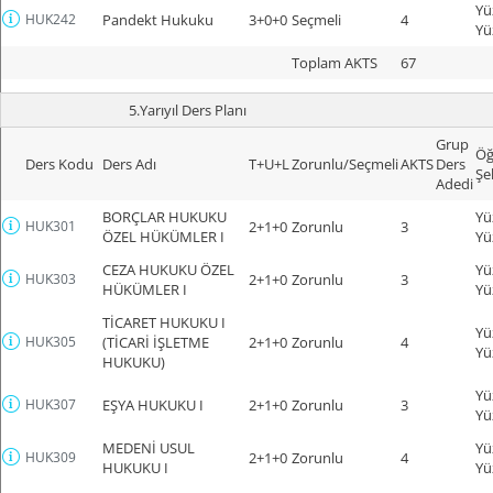
Yü
HUK242
Pandekt Hukuku
3+0+0
Seçmeli
4
Yü
Toplam AKTS
67
5.Yarıyıl Ders Planı
Grup
Öğ
Ders Kodu
Ders Adı
T+U+L
Zorunlu/Seçmeli
AKTS
Ders
Şe
Adedi
BORÇLAR HUKUKU
Yü
HUK301
2+1+0
Zorunlu
3
ÖZEL HÜKÜMLER I
Yü
CEZA HUKUKU ÖZEL
Yü
HUK303
2+1+0
Zorunlu
3
HÜKÜMLER I
Yü
TİCARET HUKUKU I
Yü
HUK305
(TİCARİ İŞLETME
2+1+0
Zorunlu
4
Yü
HUKUKU)
Yü
HUK307
EŞYA HUKUKU I
2+1+0
Zorunlu
3
Yü
MEDENİ USUL
Yü
HUK309
2+1+0
Zorunlu
4
HUKUKU I
Yü