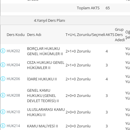
Toplam AKTS
65
4.Yarıyıl Ders Planı
Grup
Öğ
Ders Kodu
Ders Adı
T+U+L
Zorunlu/Seçmeli
AKTS
Ders
Şe
Adedi
BORÇLAR HUKUKU
Yü
HUK202
2+1+0
Zorunlu
4
GENEL HÜKÜMLER II
Yü
CEZA HUKUKU GENEL
Yü
HUK204
2+1+0
Zorunlu
3
HÜKÜMLER II
Yü
Yü
HUK206
İDARE HUKUKU II
2+1+0
Zorunlu
4
Yü
GENEL KAMU
Yü
HUK208
HUKUKU (GENEL
2+0+0
Zorunlu
3
Yü
DEVLET TEORİSİ) II
ULUSLARARASI KAMU
Yü
HUK210
2+0+0
Zorunlu
3
HUKUKU II
Yü
Yü
HUK214
KAMU MALİYESİ II
2+0+0
Zorunlu
3
Yü