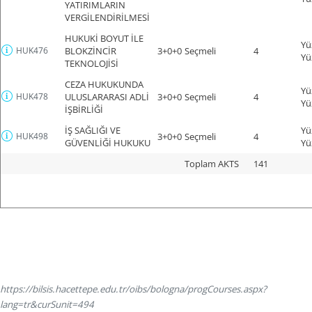
YATIRIMLARIN
VERGİLENDİRİLMESİ
HUKUKİ BOYUT İLE
Yü
HUK476
BLOKZİNCİR
3+0+0
Seçmeli
4
Yü
TEKNOLOJİSİ
CEZA HUKUKUNDA
Yü
HUK478
ULUSLARARASI ADLİ
3+0+0
Seçmeli
4
Yü
İŞBİRLİĞİ
İŞ SAĞLIĞI VE
Yü
HUK498
3+0+0
Seçmeli
4
GÜVENLİĞİ HUKUKU
Yü
Toplam AKTS
141
https://bilsis.hacettepe.edu.tr/oibs/bologna/progCourses.aspx?
lang=tr&curSunit=494