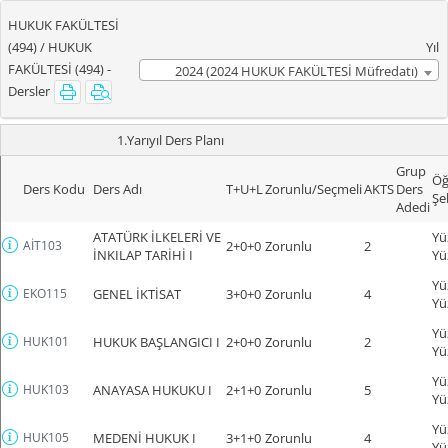
HUKUK FAKÜLTESİ
(494) / HUKUK
Yıl
FAKÜLTESİ (494) -
2024 (2024 HUKUK FAKÜLTESİ Müfredatı)
Dersler
1.Yarıyıl Ders Planı
Grup
Öğ
Ders Kodu
Ders Adı
T+U+L
Zorunlu/Seçmeli
AKTS
Ders
Şe
Adedi
ATATÜRK İLKELERİ VE
Yü
AİT103
2+0+0
Zorunlu
2
İNKILAP TARİHİ I
Yü
Yü
EKO115
GENEL İKTİSAT
3+0+0
Zorunlu
4
Yü
Yü
HUK101
HUKUK BAŞLANGICI I
2+0+0
Zorunlu
2
Yü
Yü
HUK103
ANAYASA HUKUKU I
2+1+0
Zorunlu
5
Yü
Yü
HUK105
MEDENİ HUKUK I
3+1+0
Zorunlu
4
Yü