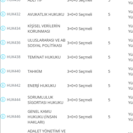
Yü
Yü
HUK432
AVUKATLIK HUKUKU
3+0+0
Seçmeli
5
Yü
KİŞİSEL VERİLERİN
Yü
HUK434
3+0+0
Seçmeli
5
KORUNMASI
Yü
ULUSLARARASI VE AB
Yü
HUK436
3+0+0
Seçmeli
5
SOSYAL POLİTİKASI
Yü
Yü
HUK438
TEMİNAT HUKUKU
3+0+0
Seçmeli
5
Yü
Yü
HUK440
TAHKİM
3+0+0
Seçmeli
5
Yü
Yü
HUK442
ENERJİ HUKUKU
3+0+0
Seçmeli
5
Yü
SORUMLULUK
Yü
HUK444
3+0+0
Seçmeli
5
SİGORTASI HUKUKU
Yü
GENEL KAMU
Yü
HUK446
HUKUKU (İNSAN
3+0+0
Seçmeli
5
Yü
HAKLARI)
ADALET YÖNETİMİ VE