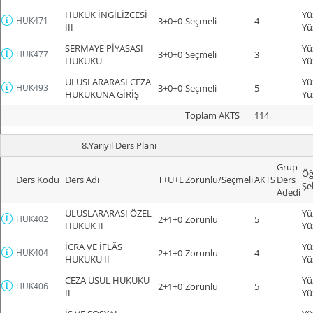
HUKUK İNGİLİZCESİ
Yü
HUK471
3+0+0
Seçmeli
4
III
Yü
SERMAYE PİYASASI
Yü
HUK477
3+0+0
Seçmeli
3
HUKUKU
Yü
ULUSLARARASI CEZA
Yü
HUK493
3+0+0
Seçmeli
5
HUKUKUNA GİRİŞ
Yü
Toplam AKTS
114
8.Yarıyıl Ders Planı
Grup
Öğ
Ders Kodu
Ders Adı
T+U+L
Zorunlu/Seçmeli
AKTS
Ders
Şe
Adedi
ULUSLARARASI ÖZEL
Yü
HUK402
2+1+0
Zorunlu
5
HUKUK II
Yü
İCRA VE İFLÂS
Yü
HUK404
2+1+0
Zorunlu
4
HUKUKU II
Yü
CEZA USUL HUKUKU
Yü
HUK406
2+1+0
Zorunlu
5
II
Yü