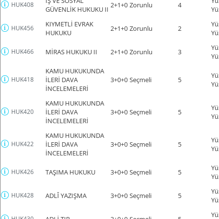
İŞ VE SOSYAL
Yü
HUK408
2+1+0
Zorunlu
4
GÜVENLİK HUKUKU II
Yü
KIYMETLİ EVRAK
Yü
HUK456
2+1+0
Zorunlu
2
HUKUKU
Yü
Yü
HUK466
MİRAS HUKUKU II
2+1+0
Zorunlu
3
Yü
KAMU HUKUKUNDA
Yü
HUK418
İLERİ DAVA
3+0+0
Seçmeli
5
Yü
İNCELEMELERİ
KAMU HUKUKUNDA
Yü
HUK420
İLERİ DAVA
3+0+0
Seçmeli
5
Yü
İNCELEMELERİ
KAMU HUKUKUNDA
Yü
HUK422
İLERİ DAVA
3+0+0
Seçmeli
5
Yü
İNCELEMELERİ
Yü
HUK426
TAŞIMA HUKUKU
3+0+0
Seçmeli
5
Yü
Yü
HUK428
ADLÎ YAZIŞMA
3+0+0
Seçmeli
5
Yü
Yü
HUK430
ADLİ TIP
3+0+0
Seçmeli
5