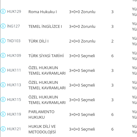
Yü
HUK129
Roma Hukuku I
3+0+0
Zorunlu
3
Yü
Yü
İNG127
TEMEL İNGİLİZCE I
3+0+0
Zorunlu
3
Yü
Yü
TKD103
TÜRK DİLİ I
2+0+0
Zorunlu
2
Yü
Yü
HUK109
TÜRK SİYASİ TARİHİ
3+0+0
Seçmeli
6
Yü
ÖZEL HUKUKUN
Yü
HUK111
3+0+0
Seçmeli
3
TEMEL KAVRAMLARI
Yü
ÖZEL HUKUKUN
Yü
HUK113
3+0+0
Seçmeli
3
TEMEL KAVRAMLARI
Yü
ÖZEL HUKUKUN
Yü
HUK115
3+0+0
Seçmeli
3
TEMEL KAVRAMLARI
Yü
PARLAMENTO
Yü
HUK119
3+0+0
Seçmeli
6
HUKUKU
Yü
HUKUK DİLİ VE
Yü
HUK121
3+0+0
Seçmeli
6
METODOLOJİSİ
Yü