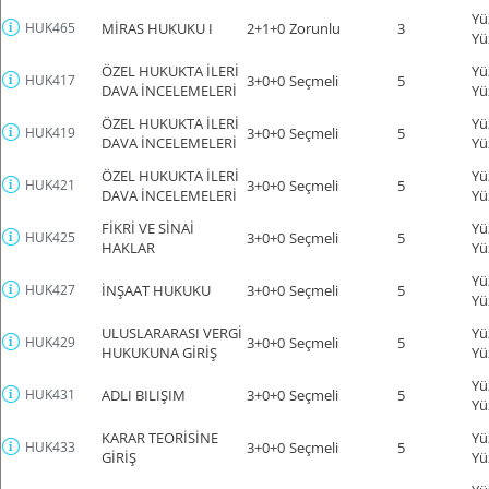
Yü
HUK465
MİRAS HUKUKU I
2+1+0
Zorunlu
3
Yü
ÖZEL HUKUKTA İLERİ
Yü
HUK417
3+0+0
Seçmeli
5
DAVA İNCELEMELERİ
Yü
ÖZEL HUKUKTA İLERİ
Yü
HUK419
3+0+0
Seçmeli
5
DAVA İNCELEMELERİ
Yü
ÖZEL HUKUKTA İLERİ
Yü
HUK421
3+0+0
Seçmeli
5
DAVA İNCELEMELERİ
Yü
FİKRİ VE SİNAİ
Yü
HUK425
3+0+0
Seçmeli
5
HAKLAR
Yü
Yü
HUK427
İNŞAAT HUKUKU
3+0+0
Seçmeli
5
Yü
ULUSLARARASI VERGİ
Yü
HUK429
3+0+0
Seçmeli
5
HUKUKUNA GİRİŞ
Yü
Yü
HUK431
ADLI BILIŞIM
3+0+0
Seçmeli
5
Yü
KARAR TEORİSİNE
Yü
HUK433
3+0+0
Seçmeli
5
GİRİŞ
Yü