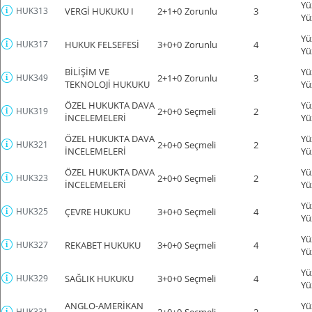
Yü
HUK313
VERGİ HUKUKU I
2+1+0
Zorunlu
3
Yü
Yü
HUK317
HUKUK FELSEFESİ
3+0+0
Zorunlu
4
Yü
BİLİŞİM VE
Yü
HUK349
2+1+0
Zorunlu
3
TEKNOLOJİ HUKUKU
Yü
ÖZEL HUKUKTA DAVA
Yü
HUK319
2+0+0
Seçmeli
2
İNCELEMELERİ
Yü
ÖZEL HUKUKTA DAVA
Yü
HUK321
2+0+0
Seçmeli
2
İNCELEMELERİ
Yü
ÖZEL HUKUKTA DAVA
Yü
HUK323
2+0+0
Seçmeli
2
İNCELEMELERİ
Yü
Yü
HUK325
ÇEVRE HUKUKU
3+0+0
Seçmeli
4
Yü
Yü
HUK327
REKABET HUKUKU
3+0+0
Seçmeli
4
Yü
Yü
HUK329
SAĞLIK HUKUKU
3+0+0
Seçmeli
4
Yü
ANGLO-AMERİKAN
Yü
HUK331
2+0+0
Seçmeli
2