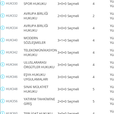
Yü
HUK330
SPOR HUKUKU
3+0+0
Seçmeli
4
Yü
AVRUPA BİRLİĞİ
Yü
HUK332
2+0+0
Seçmeli
2
HUKUKU
Yü
AVRUPA BİRLİĞİ
Yü
HUK334
3+0+0
Seçmeli
4
HUKUKU
Yü
MODERN
Yü
HUK340
3+1+0
Seçmeli
4
SÖZLEŞMELER
Yü
TELEKOMÜNİKASYON
Yü
HUK342
3+0+0
Seçmeli
4
HUKUKU
Yü
ULUSLARARASI
Yü
HUK344
3+0+0
Seçmeli
4
ÖRGÜTLER HUKUKU
Yü
EŞYA HUKUKU
Yü
HUK346
3+0+0
Seçmeli
4
UYGULAMALARI
Yü
SINAİ MÜLKİYET
Yü
HUK348
3+0+0
Seçmeli
5
HUKUKU
Yü
YATIRIM TAHKİMİNE
Yü
HUK356
2+0+0
Seçmeli
5
GİRİŞ
Yü
Yü
HUK360
TEBLİGAT HUKUKU
3+0+0
Seçmeli
4