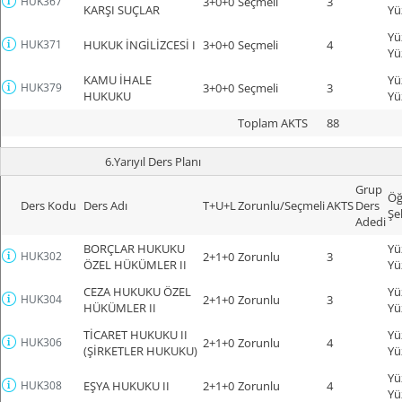
HUK367
3+0+0
Seçmeli
3
KARŞI SUÇLAR
Yü
Yü
HUK371
HUKUK İNGİLİZCESİ I
3+0+0
Seçmeli
4
Yü
KAMU İHALE
Yü
HUK379
3+0+0
Seçmeli
3
HUKUKU
Yü
Toplam AKTS
88
6.Yarıyıl Ders Planı
Grup
Öğ
Ders Kodu
Ders Adı
T+U+L
Zorunlu/Seçmeli
AKTS
Ders
Şe
Adedi
BORÇLAR HUKUKU
Yü
HUK302
2+1+0
Zorunlu
3
ÖZEL HÜKÜMLER II
Yü
CEZA HUKUKU ÖZEL
Yü
HUK304
2+1+0
Zorunlu
3
HÜKÜMLER II
Yü
TİCARET HUKUKU II
Yü
HUK306
2+1+0
Zorunlu
4
(ŞİRKETLER HUKUKU)
Yü
Yü
HUK308
EŞYA HUKUKU II
2+1+0
Zorunlu
4
Yü