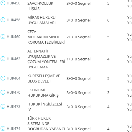
Yü
HUK450
SAVCI-KOLLUK
3+0+0
Seçmeli
5
Yü
İLİŞKİSİ
MİRAS HUKUKU
Yü
HUK458
3+0+0
Seçmeli
6
UYGULAMALARI
Yü
CEZA
Yü
HUK460
MUHAKEMESİNDE
2+3+0
Seçmeli
5
Yü
KORUMA TEDBİRLERİ
ALTERNATİF
UYUŞMAZLIK VE
Yü
HUK462
1+3+0
Seçmeli
4
ÇÖZÜM YÖNTEMLERİ
Yü
UYGULAMA
KÜRESELLEŞME VE
Yü
HUK464
3+0+0
Seçmeli
5
ULUS DEVLET
Yü
EKONOMİ
Yü
HUK470
3+0+0
Seçmeli
3
HUKUKUNA GİRİŞ
Yü
HUKUK İNGİLİZCESİ
Yü
HUK472
3+0+0
Seçmeli
4
IV
Yü
TÜRK HUKUK
SİSTEMİNDE
Yü
HUK474
DOĞRUDAN YABANCI
3+0+0
Seçmeli
4
Yü