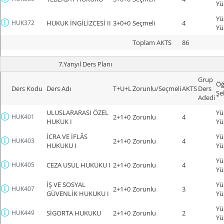
Yü
Yü
HUK372
HUKUK İNGİLİZCESİ II
3+0+0
Seçmeli
4
Yü
Toplam AKTS
86
7.Yarıyıl Ders Planı
Grup
Öğ
Ders Kodu
Ders Adı
T+U+L
Zorunlu/Seçmeli
AKTS
Ders
Şe
Adedi
ULUSLARARASI ÖZEL
Yü
HUK401
2+1+0
Zorunlu
4
HUKUK I
Yü
İCRA VE İFLÂS
Yü
HUK403
2+1+0
Zorunlu
4
HUKUKU I
Yü
Yü
HUK405
CEZA USUL HUKUKU I
2+1+0
Zorunlu
4
Yü
İŞ VE SOSYAL
Yü
HUK407
2+1+0
Zorunlu
3
GÜVENLİK HUKUKU I
Yü
Yü
HUK449
SİGORTA HUKUKU
2+1+0
Zorunlu
2
Yü