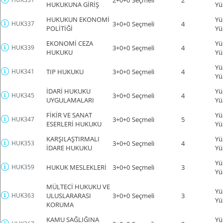
HUKUKUNA GİRİŞ
Yü
HUKUKUN EKONOMİ
Yü
HUK337
3+0+0
Seçmeli
4
POLİTİĞİ
Yü
EKONOMİ CEZA
Yü
HUK339
3+0+0
Seçmeli
4
HUKUKU
Yü
Yü
HUK341
TIP HUKUKU
3+0+0
Seçmeli
4
Yü
İDARİ HUKUKU
Yü
HUK345
3+0+0
Seçmeli
4
UYGULAMALARI
Yü
FİKİR VE SANAT
Yü
HUK347
3+0+0
Seçmeli
5
ESERLERİ HUKUKU
Yü
KARŞILAŞTIRMALI
Yü
HUK353
3+0+0
Seçmeli
4
İDARE HUKUKU
Yü
Yü
HUK359
HUKUK MESLEKLERİ
3+0+0
Seçmeli
3
Yü
MÜLTECİ HUKUKU VE
Yü
HUK363
ULUSLARARASI
3+0+0
Seçmeli
3
Yü
KORUMA
KAMU SAĞLIĞINA
Yü