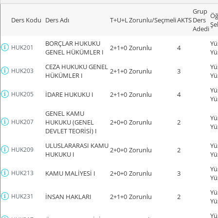
Grup
Öğ
Ders Kodu
Ders Adı
T+U+L
Zorunlu/Seçmeli
AKTS
Ders
Şe
Adedi
BORÇLAR HUKUKU
Yü
HUK201
2+1+0
Zorunlu
4
GENEL HÜKÜMLER I
Yü
CEZA HUKUKU GENEL
Yü
HUK203
2+1+0
Zorunlu
3
HÜKÜMLER I
Yü
Yü
HUK205
İDARE HUKUKU I
2+1+0
Zorunlu
4
Yü
GENEL KAMU
Yü
HUK207
HUKUKU (GENEL
2+0+0
Zorunlu
2
Yü
DEVLET TEORİSİ) I
ULUSLARARASI KAMU
Yü
HUK209
2+0+0
Zorunlu
2
HUKUKU I
Yü
Yü
HUK213
KAMU MALİYESİ I
2+0+0
Zorunlu
3
Yü
Yü
HUK231
İNSAN HAKLARI
2+1+0
Zorunlu
2
Yü
Yü