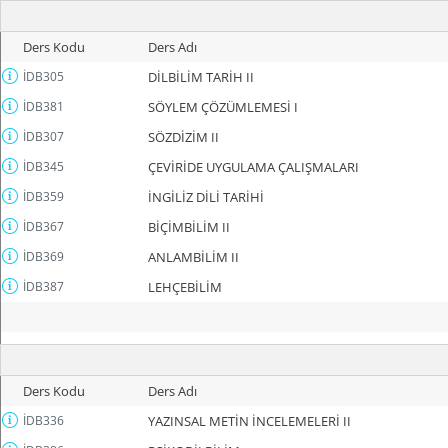
Ders Kodu
Ders Adı
İDB305
DİLBİLİM TARİH II
İDB381
SÖYLEM ÇÖZÜMLEMESİ I
İDB307
SÖZDİZİM II
İDB345
ÇEVİRİDE UYGULAMA ÇALIŞMALARI
İDB359
İNGİLİZ DİLİ TARİHİ
İDB367
BİÇİMBİLİM II
İDB369
ANLAMBİLİM II
İDB387
LEHÇEBİLİM
Ders Kodu
Ders Adı
İDB336
YAZINSAL METİN İNCELEMELERİ II