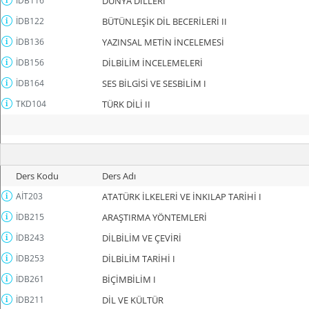
İDB116
DÜNYA DİLLERİ
İDB122
BÜTÜNLEŞİK DİL BECERİLERİ II
İDB136
YAZINSAL METİN İNCELEMESİ
İDB156
DİLBİLİM İNCELEMELERİ
İDB164
SES BİLGİSİ VE SESBİLİM I
TKD104
TÜRK DİLİ II
Ders Kodu
Ders Adı
AİT203
ATATÜRK İLKELERİ VE İNKILAP TARİHİ I
İDB215
ARAŞTIRMA YÖNTEMLERİ
İDB243
DİLBİLİM VE ÇEVİRİ
İDB253
DİLBİLİM TARİHİ I
İDB261
BİÇİMBİLİM I
İDB211
DİL VE KÜLTÜR