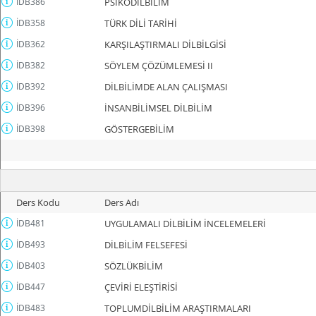
İDB386
PSİKODİLBİLİM
İDB358
TÜRK DİLİ TARİHİ
İDB362
KARŞILAŞTIRMALI DİLBİLGİSİ
İDB382
SÖYLEM ÇÖZÜMLEMESİ II
İDB392
DİLBİLİMDE ALAN ÇALIŞMASI
İDB396
İNSANBİLİMSEL DİLBİLİM
İDB398
GÖSTERGEBİLİM
Ders Kodu
Ders Adı
İDB481
UYGULAMALI DİLBİLİM İNCELEMELERİ
İDB493
DİLBİLİM FELSEFESİ
İDB403
SÖZLÜKBİLİM
İDB447
ÇEVİRİ ELEŞTİRİSİ
İDB483
TOPLUMDİLBİLİM ARAŞTIRMALARI