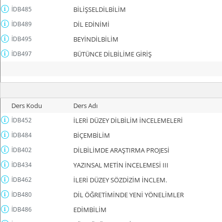
İDB485
BİLİŞSELDİLBİLİM
İDB489
DİL EDİNİMİ
İDB495
BEYİNDİLBİLİM
İDB497
BÜTÜNCE DİLBİLİME GİRİŞ
Ders Kodu
Ders Adı
İDB452
İLERİ DÜZEY DİLBİLİM İNCELEMELERİ
İDB484
BİÇEMBİLİM
İDB402
DİLBİLİMDE ARAŞTIRMA PROJESİ
İDB434
YAZINSAL METİN İNCELEMESİ III
İDB462
İLERİ DÜZEY SÖZDİZİM İNCLEM.
İDB480
DİL ÖĞRETİMİNDE YENİ YÖNELİMLER
İDB486
EDİMBİLİM