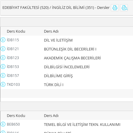
EDEBİYAT FAKÜLTESİ (520) / İNGİLİZ DİL BİLİMİ (351) - Dersler
Ders Kodu
Ders Adı
İDB115
DİL VE İLETİİŞİM
İDB121
BÜTÜNLEŞİK DİL BECERİLERİ I
İDB123
AKADEMİK ÇALIŞMA BECERİLERİ
İDB153
DİLBİLGİSİ İNCELEMELERİ
İDB157
DİLBİLİME GİRİŞ
TKD103
TÜRK DİLİ I
Ders Kodu
Ders Adı
BEB650
TEMEL BİLGİ VE İLETİŞİM TEKN. KULLANIMI