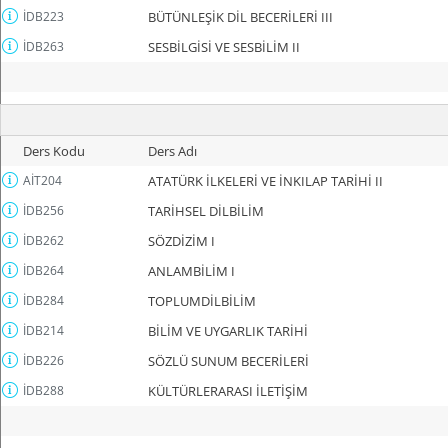
İDB223
BÜTÜNLEŞİK DİL BECERİLERİ III
İDB263
SESBİLGİSİ VE SESBİLİM II
Ders Kodu
Ders Adı
AİT204
ATATÜRK İLKELERİ VE İNKILAP TARİHİ II
İDB256
TARİHSEL DİLBİLİM
İDB262
SÖZDİZİM I
İDB264
ANLAMBİLİM I
İDB284
TOPLUMDİLBİLİM
İDB214
BİLİM VE UYGARLIK TARİHİ
İDB226
SÖZLÜ SUNUM BECERİLERİ
İDB288
KÜLTÜRLERARASI İLETİŞİM