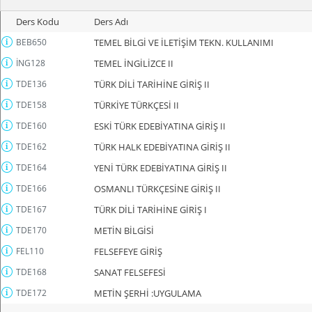
Ders Kodu
Ders Adı
BEB650
TEMEL BİLGİ VE İLETİŞİM TEKN. KULLANIMI
İNG128
TEMEL İNGİLİZCE II
TDE136
TÜRK DİLİ TARİHİNE GİRİŞ II
TDE158
TÜRKİYE TÜRKÇESİ II
TDE160
ESKİ TÜRK EDEBİYATINA GİRİŞ II
TDE162
TÜRK HALK EDEBİYATINA GİRİŞ II
TDE164
YENİ TÜRK EDEBİYATINA GİRİŞ II
TDE166
OSMANLI TÜRKÇESİNE GİRİŞ II
TDE167
TÜRK DİLİ TARİHİNE GİRİŞ I
TDE170
METİN BİLGİSİ
FEL110
FELSEFEYE GİRİŞ
TDE168
SANAT FELSEFESİ
TDE172
METİN ŞERHİ :UYGULAMA