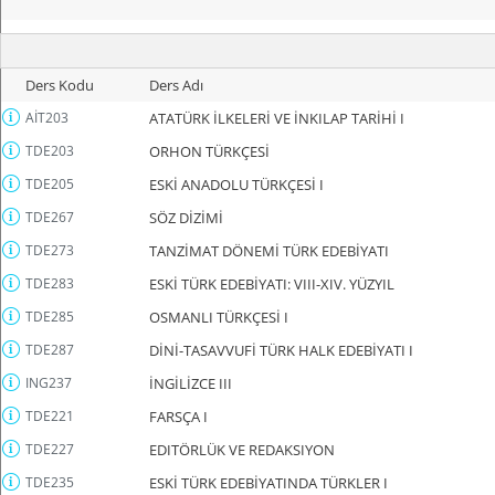
Ders Kodu
Ders Adı
AİT203
ATATÜRK İLKELERİ VE İNKILAP TARİHİ I
TDE203
ORHON TÜRKÇESİ
TDE205
ESKİ ANADOLU TÜRKÇESİ I
TDE267
SÖZ DİZİMİ
TDE273
TANZİMAT DÖNEMİ TÜRK EDEBİYATI
TDE283
ESKİ TÜRK EDEBİYATI: VIII-XIV. YÜZYIL
TDE285
OSMANLI TÜRKÇESİ I
TDE287
DİNİ-TASAVVUFİ TÜRK HALK EDEBİYATI I
ING237
İNGİLİZCE III
TDE221
FARSÇA I
TDE227
EDITÖRLÜK VE REDAKSIYON
TDE235
ESKİ TÜRK EDEBİYATINDA TÜRKLER I