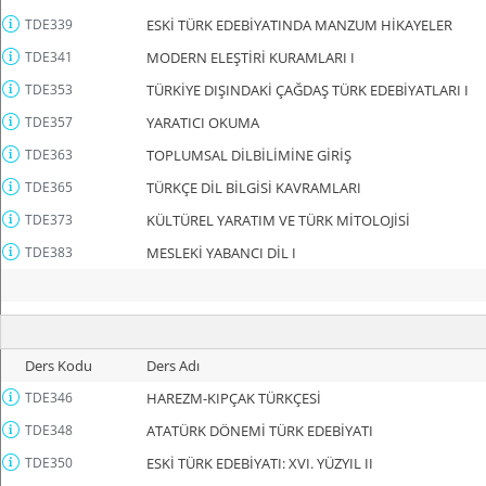
TDE339
ESKİ TÜRK EDEBİYATINDA MANZUM HİKAYELER
TDE341
MODERN ELEŞTİRİ KURAMLARI I
TDE353
TÜRKİYE DIŞINDAKİ ÇAĞDAŞ TÜRK EDEBİYATLARI I
TDE357
YARATICI OKUMA
TDE363
TOPLUMSAL DİLBİLİMİNE GİRİŞ
TDE365
TÜRKÇE DİL BİLGİSİ KAVRAMLARI
TDE373
KÜLTÜREL YARATIM VE TÜRK MİTOLOJİSİ
TDE383
MESLEKİ YABANCI DİL I
Ders Kodu
Ders Adı
TDE346
HAREZM-KIPÇAK TÜRKÇESİ
TDE348
ATATÜRK DÖNEMİ TÜRK EDEBİYATI
TDE350
ESKİ TÜRK EDEBİYATI: XVI. YÜZYIL II