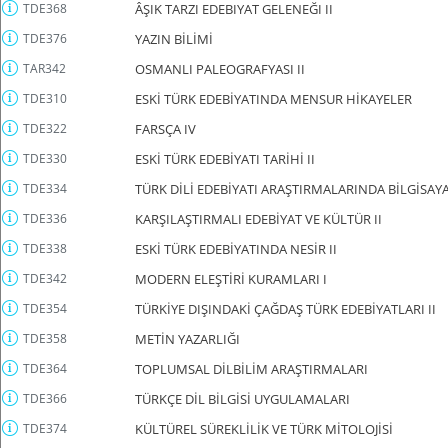
TDE368
ÂŞIK TARZI EDEBIYAT GELENEĞI II
TDE376
YAZIN BİLİMİ
TAR342
OSMANLI PALEOGRAFYASI II
TDE310
ESKİ TÜRK EDEBİYATINDA MENSUR HİKAYELER
TDE322
FARSÇA IV
TDE330
ESKİ TÜRK EDEBİYATI TARİHİ II
TDE334
TÜRK DİLİ EDEBİYATI ARAŞTIRMALARINDA BİLGİSAYA
TDE336
KARŞILAŞTIRMALI EDEBİYAT VE KÜLTÜR II
TDE338
ESKİ TÜRK EDEBİYATINDA NESİR II
TDE342
MODERN ELEŞTİRİ KURAMLARI I
TDE354
TÜRKİYE DIŞINDAKİ ÇAĞDAŞ TÜRK EDEBİYATLARI II
TDE358
METİN YAZARLIĞI
TDE364
TOPLUMSAL DİLBİLİM ARAŞTIRMALARI
TDE366
TÜRKÇE DİL BİLGİSİ UYGULAMALARI
TDE374
KÜLTÜREL SÜREKLİLİK VE TÜRK MİTOLOJİSİ