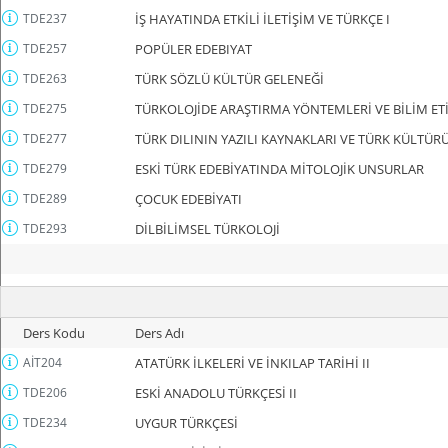
TDE237
İŞ HAYATINDA ETKİLİ İLETİŞİM VE TÜRKÇE I
TDE257
POPÜLER EDEBIYAT
TDE263
TÜRK SÖZLÜ KÜLTÜR GELENEĞİ
TDE275
TÜRKOLOJİDE ARAŞTIRMA YÖNTEMLERİ VE BİLİM ET
TDE277
TÜRK DILININ YAZILI KAYNAKLARI VE TÜRK KÜLTÜRÜ
TDE279
ESKİ TÜRK EDEBİYATINDA MİTOLOJİK UNSURLAR
TDE289
ÇOCUK EDEBİYATI
TDE293
DİLBİLİMSEL TÜRKOLOJİ
Ders Kodu
Ders Adı
AİT204
ATATÜRK İLKELERİ VE İNKILAP TARİHİ II
TDE206
ESKİ ANADOLU TÜRKÇESİ II
TDE234
UYGUR TÜRKÇESİ