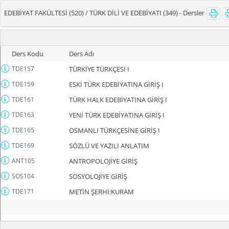
EDEBİYAT FAKÜLTESİ (520) / TÜRK DİLİ VE EDEBİYATI (349) - Dersler
Ders Kodu
Ders Adı
TDE157
TÜRKİYE TÜRKÇESİ I
TDE159
ESKİ TÜRK EDEBİYATINA GİRİŞ I
TDE161
TÜRK HALK EDEBİYATINA GİRİŞ I
TDE163
YENİ TÜRK EDEBİYATINA GİRİŞ I
TDE165
OSMANLI TÜRKÇESİNE GİRİŞ I
TDE169
SÖZLÜ VE YAZILI ANLATIM
ANT105
ANTROPOLOJİYE GİRİŞ
SOS104
SOSYOLOJİYE GİRİŞ
TDE171
METİN ŞERHİ:KURAM