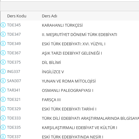
Ders Kodu
Ders Adı
TDE345
KARAHANLI TÜRKÇESİ
TDE347
II. MEŞRUTİYET DÖNEMİ TÜRK EDEBİYATI
TDE349
ESKİ TÜRK EDEBİYATI: XVI. YÜZYIL I
TDE367
AŞIK TARZI EDEBİYAT GELENEĞİ I
TDE375
DİL BİLİMİ
ING337
İNGİLİZCE V
SAN307
YUNAN VE ROMA MİTOLOJİSİ
TAR341
OSMANLI PALEOGRAFYASI I
TDE321
FARSÇA III
TDE329
ESKİ TÜRK EDEBİYATI TARİHİ I
TDE333
TÜRK DİLİ EDEBİYATI ARAŞTIRMALARINDA BİLGİSAYA
TDE335
KARŞILAŞTIRMALI EDEBİYAT VE KÜLTÜR I
TDE337
ESKİ TÜRK EDEBİYATINDA NESİR I