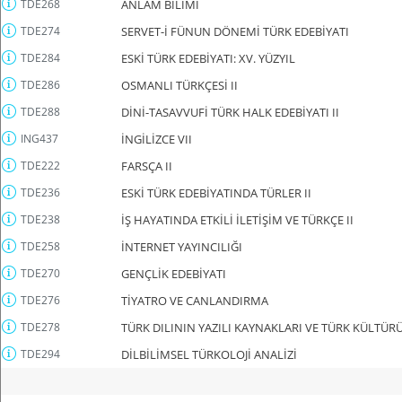
TDE268
ANLAM BİLİMİ
TDE274
SERVET-İ FÜNUN DÖNEMİ TÜRK EDEBİYATI
TDE284
ESKİ TÜRK EDEBİYATI: XV. YÜZYIL
TDE286
OSMANLI TÜRKÇESİ II
TDE288
DİNİ-TASAVVUFİ TÜRK HALK EDEBİYATI II
ING437
İNGİLİZCE VII
TDE222
FARSÇA II
TDE236
ESKİ TÜRK EDEBİYATINDA TÜRLER II
TDE238
İŞ HAYATINDA ETKİLİ İLETİŞİM VE TÜRKÇE II
TDE258
İNTERNET YAYINCILIĞI
TDE270
GENÇLİK EDEBİYATI
TDE276
TİYATRO VE CANLANDIRMA
TDE278
TÜRK DILININ YAZILI KAYNAKLARI VE TÜRK KÜLTÜRÜ 
TDE294
DİLBİLİMSEL TÜRKOLOJİ ANALİZİ